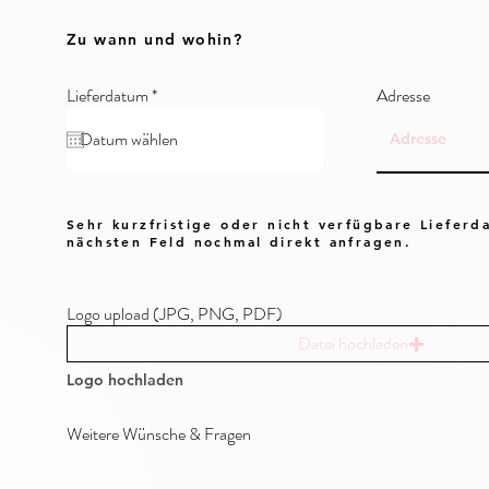
Zu wann und wohin?
r
Lieferdatum
*
Adresse
e
q
u
i
r
e
d
Sehr kurzfristige oder nicht verfügbare Lieferd
nächsten Feld nochmal direkt anfragen.
Logo upload (JPG, PNG, PDF)
Datei hochladen
Logo hochladen
Weitere Wünsche & Fragen