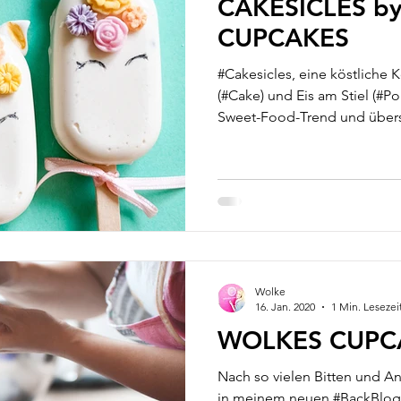
CAKESICLES b
CUPCAKES
#Cakesicles, eine köstliche
(#Cake) und Eis am Stiel (#Po
Sweet-Food-Trend und übe
Wolke
16. Jan. 2020
1 Min. Lesezei
WOLKES CUPC
Nach so vielen Bitten und A
in meinem neuen #BackBlog 