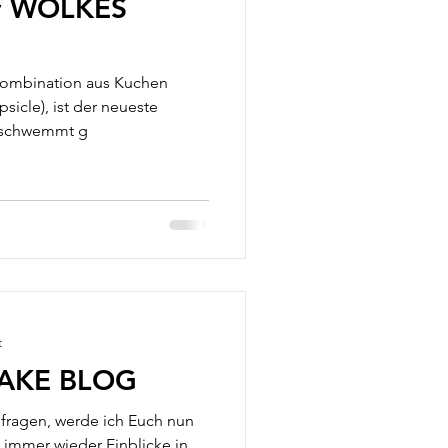
y WOLKES
 Kombination aus Kuchen
psicle), ist der neueste
rschwemmt g
t
AKE BLOG
nfragen, werde ich Euch nun
immer wieder Einblicke in