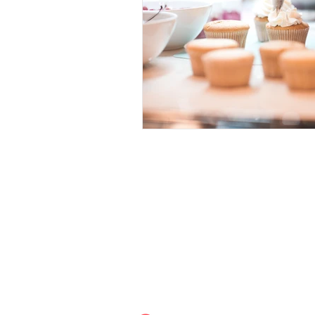
FAQ
AGB
ÜBER UNS
DATENS
IMPRESSUM
WIDERR
VERSAN