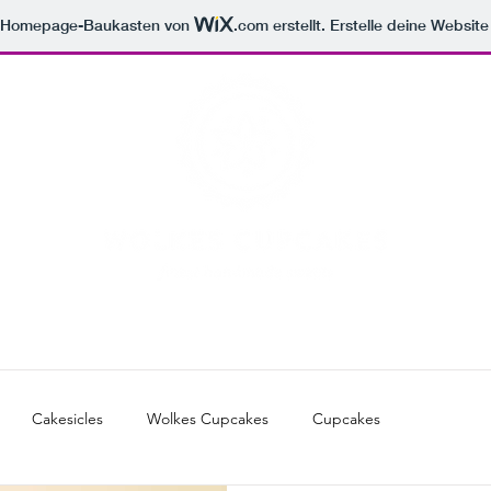
m Homepage-Baukasten von
.com
erstellt. Erstelle deine Websit
NFRAGEN
WEDDING & CO
F
Cakesicles
Wolkes Cupcakes
Cupcakes