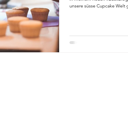
unsere süsse Cupcake Welt 
LOGO CUPCAK
CHUTZ
CAKEPOPS
UFSBELEHRUNG
CUPCAKES EVE
D
COOKIES LOG